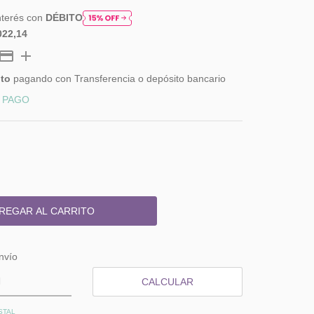
nterés con
DÉBITO
022,14
to
pagando con Transferencia o depósito bancario
 PAGO
 CP:
CAMBIAR CP
nvío
CALCULAR
STAL