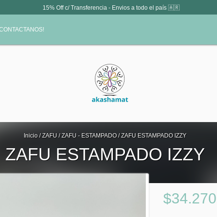
15% Off c/ Transferencia - Envios a todo el país 🇦🇷
¡CONTACTANOS!
Inicio
/
ZAFU
/
ZAFU - ESTAMPADO
/
ZAFU ESTAMPADO IZZY
ZAFU ESTAMPADO IZZY
$34.270