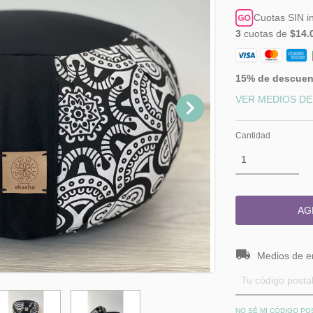
Cuotas SIN i
3
cuotas de
$14.
15% de descuen
VER MEDIOS DE
Cantidad
Entregas para el
Medios de e
NO SÉ MI CÓDIGO PO