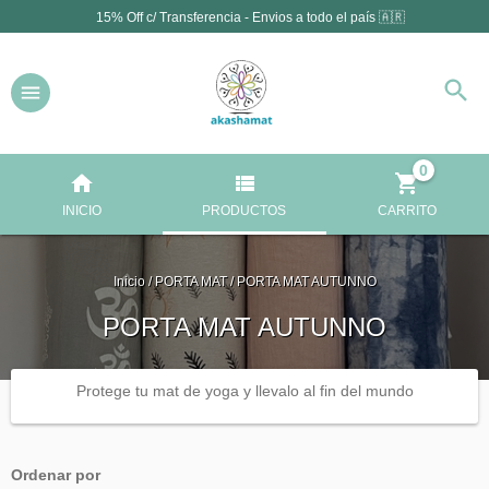
15% Off c/ Transferencia - Envios a todo el país 🇦🇷
0
INICIO
PRODUCTOS
CARRITO
Inicio
/
PORTA MAT
/
PORTA MAT AUTUNNO
PORTA MAT AUTUNNO
Protege tu mat de yoga y llevalo al fin del mundo
Ordenar por