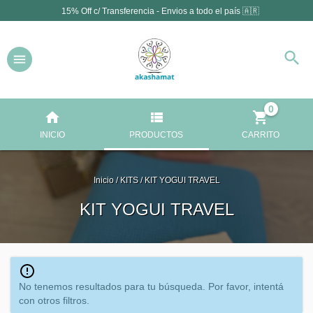
15% Off c/ Transferencia - Envios a todo el país 🇦🇷
0
INICIO
PRODUCTOS
CARRITO
Inicio
/
KITS
/
KIT YOGUI TRAVEL
KIT YOGUI TRAVEL
No tenemos resultados para tu búsqueda. Por favor, intentá
con otros filtros.