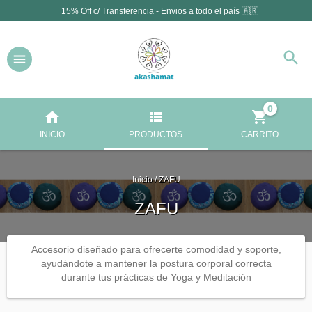
15% Off c/ Transferencia - Envios a todo el país 🇦🇷
0
INICIO
PRODUCTOS
CARRITO
Inicio
/
ZAFU
ZAFU
Accesorio diseñado para ofrecerte comodidad y soporte,
ayudándote a mantener la postura corporal correcta
durante tus prácticas de Yoga y Meditación