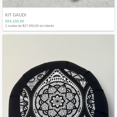
KIT GAUDI
$54.100,00
2
cuotas de
$27.050,00
sin interés